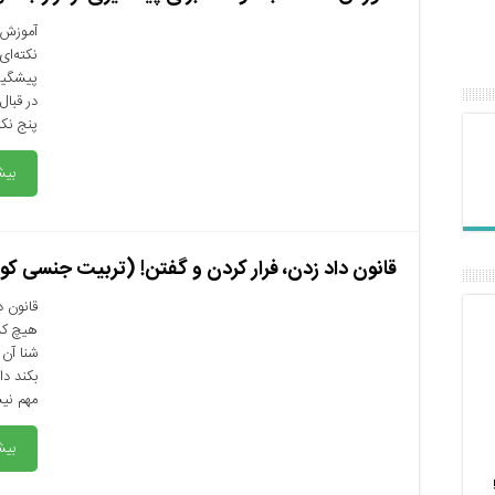
نکته‌ای
پیشگیری
در قبال
پنج نکت
بیش
قانون داد زدن، فرار کردن و گفتن! (تربیت جنسی ک
قانون د
هیچ کس
شنا آن 
بکند دا
مهم نی
بیش