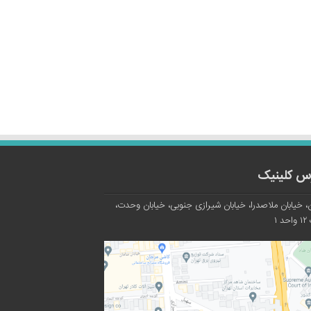
س کلینیک
، خیابان ملاصدرا، خیابان شیرازی جنوبی، خیابان وحدت،
د ۱