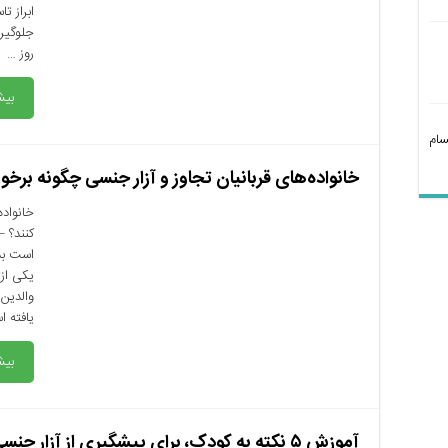
ابراز ت
جلوگیر
روز …
بیش
سام
خانواده‌های قربانیان تجاوز و آزار جنسی چگونه برخو
خانواده
کنند؟ 
است بدن
یکی از 
والدین
یافته ا
بیش
آموزش ۵ نکته‌ به کودک،‌ برای پیشگیری از آزار جنسی