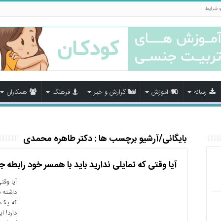
و شرایط
رسانه
آموزش
گزارش و خبر
فرهنگ
همکاران
بایگانی/آرشیو برچسب ها :
دکتر طاهره محمدی
آیا وقتی که تمایلی ندارید باید با همسر خود رابطه 
آیا وقت
داشته ب
که یک پ
دارد! ا