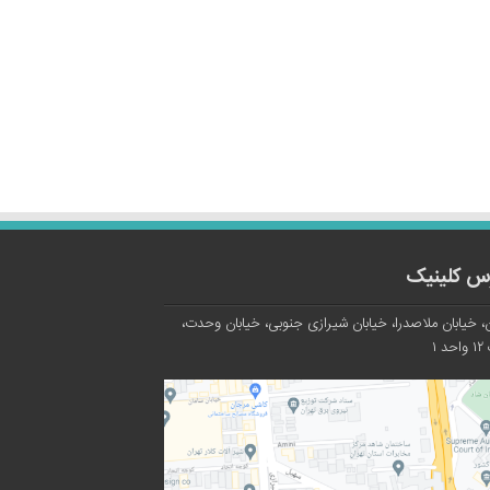
س کلینیک
، خیابان ملاصدرا، خیابان شیرازی جنوبی، خیابان وحدت،
د ۱