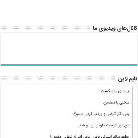
کانال‌های ویدیوی ما
تایم لاین
پیروزی یا شکست
سخنی با معلمین
زدن، گاز گرفتن و پرتاب کردن ممنوع
من تورا دوست دارم پس تو باید…
روابط سالم انسانی فاعل_ فاعل اند نه فاعل _ مفعول!