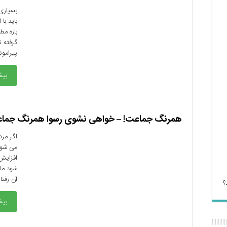
بسیاری
باید با
باره مط
گرفته ت
پیرامون
بیش
همرنگ جماعت! – خواهی نشوی رسوا همرنگ جما
اگر مرد
می شود 
افزایش
شود ما 
آن رفتا
؟
بیش