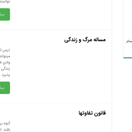
توانمن
بیش
مساله مرگ و زندگی
سام
ترس از
میتواند
وادی فر
زندگی ک
پذیرد. 
بیش
قانون تفاوتها
آنچه ب
باشد. ا