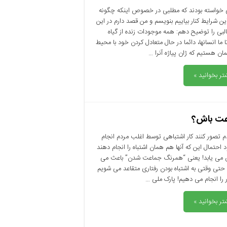
 خواسته بودند که مطلبی در خصوص اینکه چگونه
 این شرایط کنار بیاییم بنویسم و من قصد دارم در این
البی را توضیح دهم: همه موجودات زنده از گیاه
ا ما انسانها، دائما در حال متعادل کردن خود با محیط
مان هستیم که ژان پیاژه آنرا …
تر بخوانید »
عت باش؟
م تصور کنند کار اشتباهی توسط اغلب مردم انجام
احتمال این که آنها هم همان اشتباه را انجام دهند
 می یابد! یعنی “همرنگ جماعت شدن” باعث می
حتی وقتی به اشتباه بودن رفتاری متقاعد می شویم
ر را انجام می دهیم! پارک ملی …
تر بخوانید »