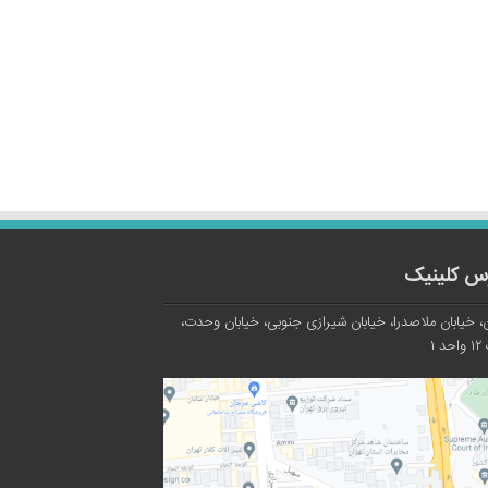
س کلینیک
، خیابان ملاصدرا، خیابان شیرازی جنوبی، خیابان وحدت،
د ۱