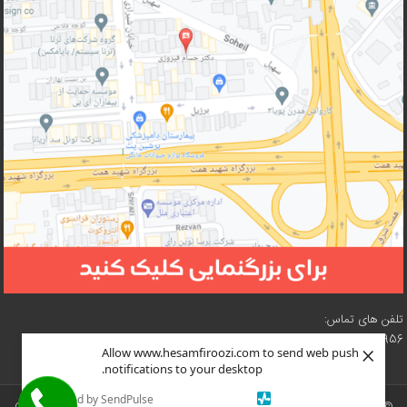
تلفن های تماس:
02188210956 – 02188619057 – 02188618073 – 02188619216
×
Allow www.hesamfiroozi.com to send web push
notifications to your desktop.
Powered by SendPulse