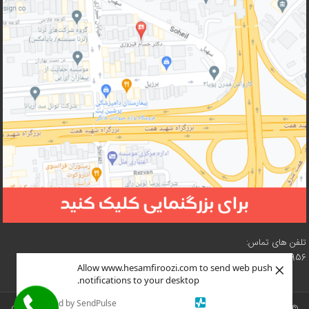
تلفن های تماس:
02188210956 – 02188619057 – 02188618073 – 02188619216
×
Allow www.hesamfiroozi.com to send web push
notifications to your desktop.
Powered by SendPulse