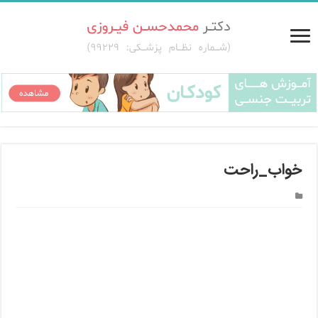
خواب_راحت