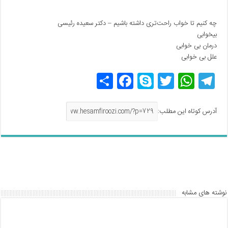
چه کنیم تا خواب راحت‌تری داشته باشیم – دکتر سعیده رئیسی
بیخوابی
درمان بی خوابی
علل بی خوابی
T
W
T
S
F
اش
el
h
w
ky
a
ترا
e
at
itt
p
c
ک
آدرس کوتاه این مطلب:
gr
s
er
e
e
گذ
a
A
b
ار
m
p
o
ی
o
p
k
نوشته های مشابه