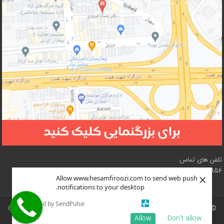
تلفن های تماس:
02188210956 – 02188619057 – 02188618073 – 02188619216
×
Allow www.hesamfiroozi.com to send web push
notifications to your desktop.
Powered by SendPulse
© سایت دکتر محمد حسن (حسام) فیروزی تحت مجوز
نسخه ۴ کرییتیو کامنز
(
CC
Allow
Don't allow
BY-NC-SA 4.0
) است.