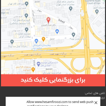
تلفن های تماس:
02188210956 – 02188619057 – 02188618073 – 02188619216
×
Allow www.hesamfiroozi.com to send web push