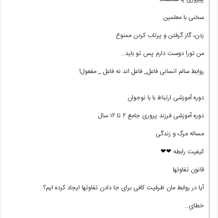
سخنی با معلمین
زدن، گاز گرفتن و پرتاب کردن ممنوع
من تورا دوست دارم پس تو باید…
روابط سالم انسانی فاعل_ فاعل اند نه فاعل _ مفعول!
دوره آموزشی ارتباط با با نوجوان
دوره آموزشی فرزند پروری جامع ۲ تا ۱۲ سال
مساله مرگ و زندگی
کیفیت رابطه ❤❤
قانون تفاوتها
آیا در روابط مان ظرفیت کافی برای جا دادن تفاوتها ایجاد کرده ایم؟
خطایِ…