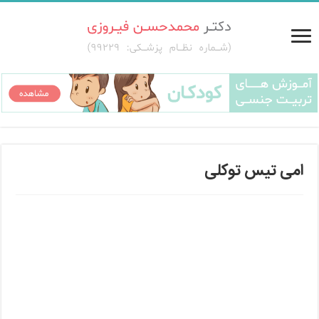
امی تیس توکلی