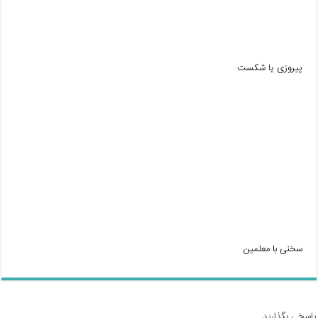
پیروزی یا شکست
سخنی با معلمین
پاسخی بگذارید