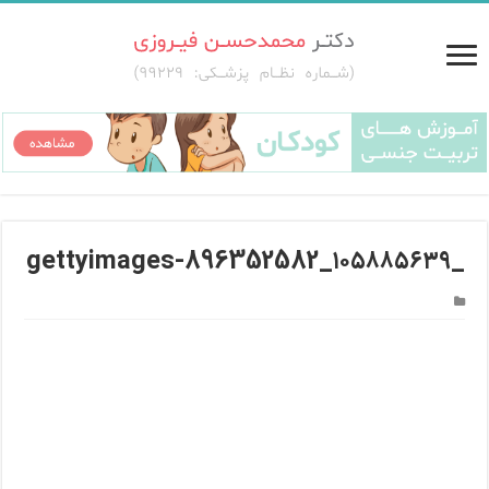
_۱۰۵۸۸۵۶۳۹_gettyimages-896352582