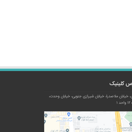
س کلینیک
، خیابان ملاصدرا، خیابان شیرازی جنوبی، خیابان وحدت،
د ۱