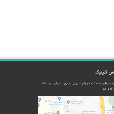
س کلینیک
، خیابان ملاصدرا، خیابان شیرازی جنوبی، خیابان وحدت،
د ۱