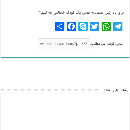
برای بالا رفتن اعتماد به نفس یک کودک خجالتی چه کنیم؟
T
W
T
S
F
اش
el
h
w
ky
a
ترا
e
at
itt
p
c
ک
آدرس کوتاه این مطلب:
gr
s
er
e
e
گذ
a
A
b
ار
m
p
o
ی
o
p
k
نوشته های مشابه