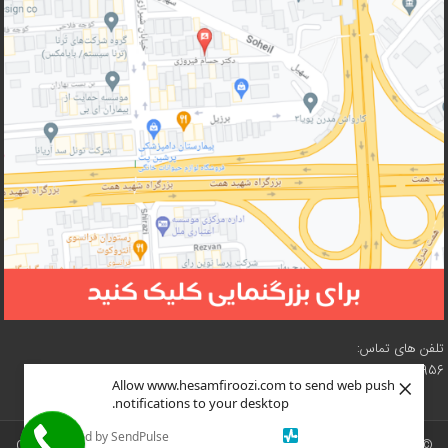
تلفن های تماس:
02188210956 – 02188619057 – 02188618073 – 02188619216
×
Allow www.hesamfiroozi.com to send web push
notifications to your desktop.
Powered by SendPulse
© سایت دکتر محمد حسن (حسام) فیروزی تحت مجوز
نسخه ۴ کرییتیو کامنز
(
CC