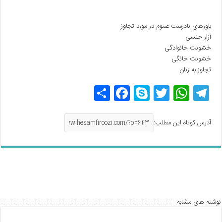
باورهای نادرست عموم در مورد تجاوز
آزار جنسی
خشونت خانوادگی
خشونت خانگی
تجاوز به زنان
T
W
T
S
F
اش
el
h
w
ky
a
ترا
e
at
itt
p
c
ک
آدرس کوتاه این مطلب:
gr
s
er
e
e
گذ
a
A
b
ار
m
p
o
ی
o
p
k
نوشته های مشابه