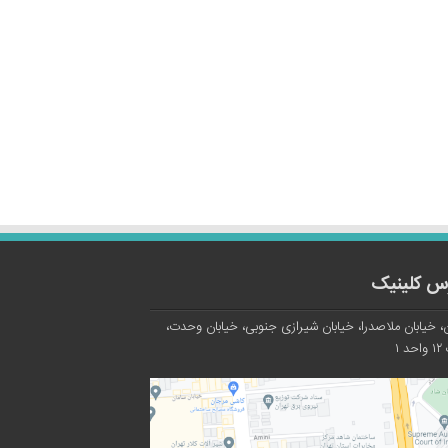
س کلینیک
، خیابان ملاصدرا، خیابان شیرازی جنوبی، خیابان وحدت،
د ۱