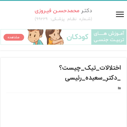
اختلالات_تیک_چیست؟
_دکتر_سعیده_رئیسی