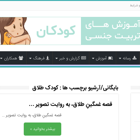
و شرایط
رسانه
آموزش
گزارش و خبر
فرهنگ
همکاران
بایگانی/آرشیو برچسب ها :
کودک طلاق
قصه غمگینِ طلاق، به روایت تصویر …
قصه غمگینِ طلاق، به روایت تصویر ...
بیشتر بخوانید »