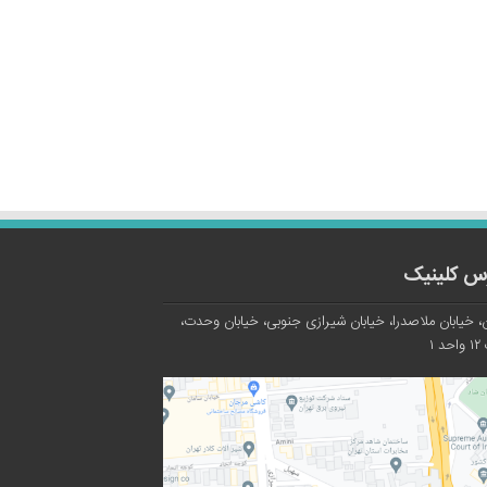
س کلینیک
، خیابان ملاصدرا، خیابان شیرازی جنوبی، خیابان وحدت،
د ۱