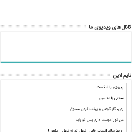
کانال‌های ویدیوی ما
تایم لاین
پیروزی یا شکست
سخنی با معلمین
زدن، گاز گرفتن و پرتاب کردن ممنوع
من تورا دوست دارم پس تو باید…
روابط سالم انسانی فاعل_ فاعل اند نه فاعل _ مفعول!