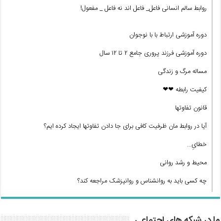
روابط سالم انسانی فاعل_ فاعل اند نه فاعل _ مفعول!
دوره آموزشی ارتباط با با نوجوان
دوره آموزشی فرزند پروری جامع ۲ تا ۱۲ سال
مساله مرگ و زندگی
کیفیت رابطه ❤❤
قانون تفاوتها
آیا در روابط مان ظرفیت کافی برای جا دادن تفاوتها ایجاد کرده ایم؟
خطایِ…
محیط و رشد روانی
چه کسی باید به روانشناس و روانپزشک مراجعه کند؟
ما در شبکه های اجتماعی