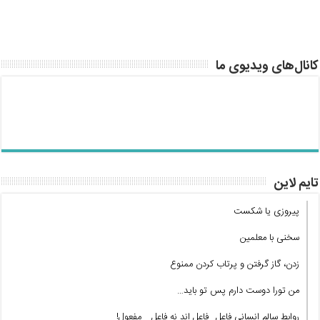
کانال‌های ویدیوی ما
تایم لاین
پیروزی یا شکست
سخنی با معلمین
زدن، گاز گرفتن و پرتاب کردن ممنوع
من تورا دوست دارم پس تو باید…
روابط سالم انسانی فاعل_ فاعل اند نه فاعل _ مفعول!