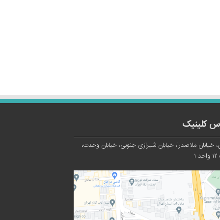
س کلینیک
، خیابان ملاصدرا، خیابان شیرازی جنوبی، خیابان وحدت،
د ۱