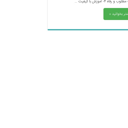
و رفاه ۴- آموزش با کیفیت …
تر بخوانید »