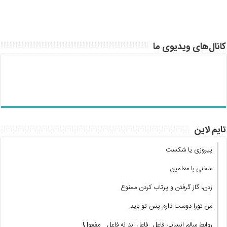
کانال‌های ویدیوی ما
تایم لاین
پیروزی یا شکست
سخنی با معلمین
زدن، گاز گرفتن و پرتاب کردن ممنوع
من تورا دوست دارم پس تو باید…
روابط سالم انسانی فاعل_ فاعل اند نه فاعل _ مفعول!