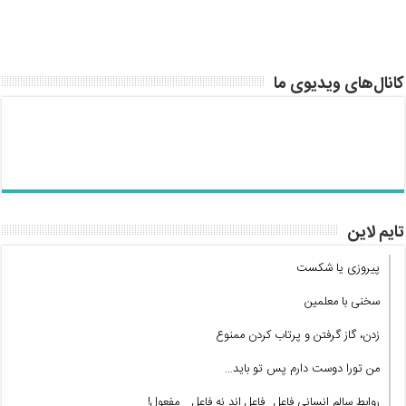
کانال‌های ویدیوی ما
تایم لاین
پیروزی یا شکست
سخنی با معلمین
زدن، گاز گرفتن و پرتاب کردن ممنوع
من تورا دوست دارم پس تو باید…
روابط سالم انسانی فاعل_ فاعل اند نه فاعل _ مفعول!