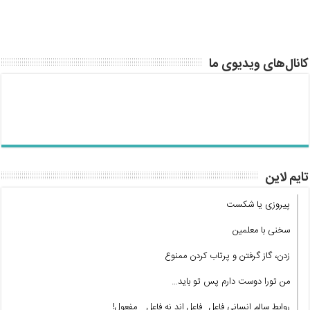
کانال‌های ویدیوی ما
تایم لاین
پیروزی یا شکست
سخنی با معلمین
زدن، گاز گرفتن و پرتاب کردن ممنوع
من تورا دوست دارم پس تو باید…
روابط سالم انسانی فاعل_ فاعل اند نه فاعل _ مفعول!