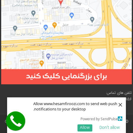
تلفن های تماس:
02188210956 – 02188619057 – 02188618073 – 02188619216
×
Allow www.hesamfiroozi.com to send web push
notifications to your desktop.
Powered by SendPulse
© سایت دکتر محمد حسن (حسام) فیروزی تحت مجوز
نسخه ۴ کرییتیو کامنز
(
CC
Allow
Don't allow
BY-NC-SA 4.0
) است.