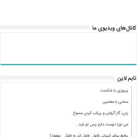
کانال‌های ویدیوی ما
تایم لاین
پیروزی یا شکست
سخنی با معلمین
زدن، گاز گرفتن و پرتاب کردن ممنوع
من تورا دوست دارم پس تو باید…
روابط سالم انسانی فاعل_ فاعل اند نه فاعل _ مفعول!