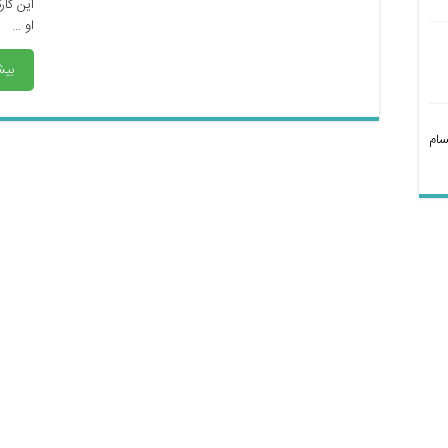
این کار
او …
بیش
سام