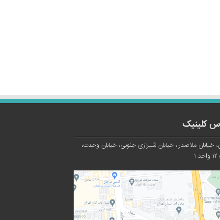
س کلینیک
، خیابان ملاصدرا، خیابان شیرازی جنوبی، خیابان وحدت،
د ۱