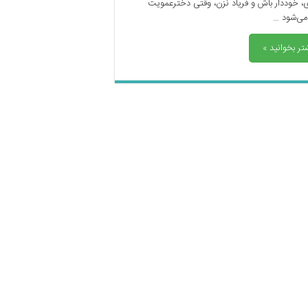
، خوددار باش و فریاد نزن، وقتی دخترعمویت
 می‌شود …
تر بخوانید »