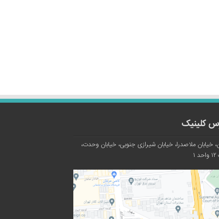
س کلینیک
، خیابان ملاصدرا، خیابان شیرازی جنوبی، خیابان وحدت،
د ۱