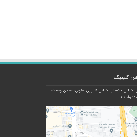
س کلینیک
، خیابان ملاصدرا، خیابان شیرازی جنوبی، خیابان وحدت،
د ۱