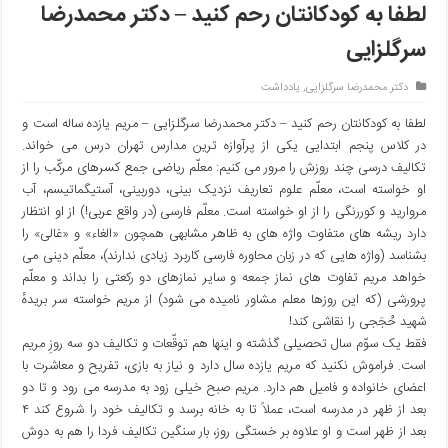
لطفا به کودکانتان رحم کنید – دکتر محمدرضا
سرگلزایی
دکتر محمدرضا سرگلزایی
,
یادداشت
لطفا به کودکانتان رحم کنید – دکتر محمدرضا سرگلزایی – مریم یازده ساله است و
در کلاس پنجم ابتدایی یکی از پرآوازه ترین مدارس تهران درس می خواند.
تکالیف درسی چند روزش را مرور می کنیم: معلّم ریاضی جمع کسرهای مرکّب را از
او خواسته است، معلّم علوم تعاریف نزدیک بینی، دوربینی، آستیگماتیسم، آب
مروارید و کوررنگی را از او خواسته است. معلّم فارسی (در واقع عربی!) از او انتظار
دارد ریشه های متفاوت واژه های به ظاهر مشابهی همچون «الغاء» و «غالی» را
بشناسد (واژه هایی که در زبان محاوره فارسی کاربرد زیادی ندارند)، معلّم دینی می
خواهد مریم تفاوت های نماز جمعه و سایر نمازهای دو رکعتی را بداند و معلّم
پرورشی (که این روزها معلم مشاور نامیده می شود) از مریم خواسته سر بریدهٔ
شهید حُجَجی را نقاشی کند!
فقط یک سوّم سال تحصیلی گذشته و اینها هم توقّعات و تکالیف دو سه روزِ مریم
است. فراموش نکنید که مریم یازده سال دارد و نیاز به بازی، تفریح و معاشرت با
اعضای خانواده و فامیل هم دارد. مریم صبح خیلی زود به مدرسه می رود و تا دو
بعد از ظهر در مدرسه است، عملاً تا به خانه برسد و تکالیف خود را شروع کند ۴
بعد از ظهر است و او علاوه بر خستگی روز، بار سنگین تکالیف فردا را هم به دوش