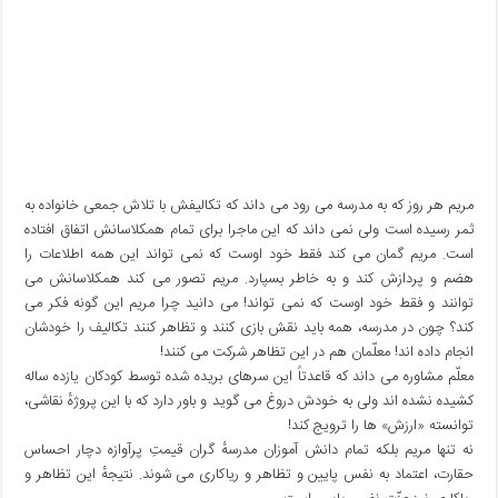
مریم هر روز که به مدرسه می رود می داند که تکالیفش با تلاش جمعی خانواده به
ثمر رسیده است ولی نمی داند که این ماجرا برای تمام همکلاسانش اتفاق افتاده
است. مریم گمان می کند فقط خود اوست که نمی تواند این همه اطلاعات را
هضم و پردازش کند و به خاطر بسپارد. مریم تصور می کند همکلاسانش می
توانند و فقط خود اوست که نمی تواند! می دانید چرا مریم این گونه فکر می
کند؟ چون در مدرسه، همه باید نقش بازی کنند و تظاهر کنند تکالیف را خودشان
انجام داده اند! معلّمان هم در این تظاهر شرکت می کنند!
معلّم مشاوره می داند که قاعدتاً این سرهای بریده شده توسط کودکان یازده ساله
کشیده نشده اند ولی به خودش دروغ می گوید و باور دارد که با این پروژهٔ نقاشی،
توانسته «ارزش» ها را ترویج کند!
نه تنها مریم بلکه تمام دانش آموزان مدرسهٔ گران قیمتِ پرآوازه دچار احساس
حقارت، اعتماد به نفس پایین و تظاهر و ریاکاری می شوند. نتیجهٔ این تظاهر و