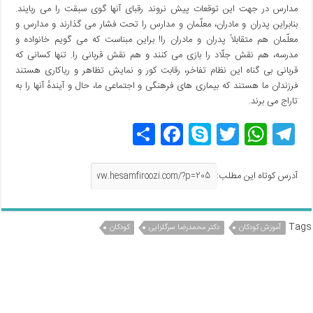
مدارس در جهت این توقعات پیش نروند رقبای آنها گوی سبقت را می ربایند.
بنابراین پدران و مادران، معلّمان و مدارس را تحت فشار می گذارند و مدارس و
معلّمان هم متقابلاً پدران و مادران را! براین مبناست که می گویم خانواده و
مدرسه، هم نقش جلّاد را بازی می کنند و هم نقش قربانی را. تنها کسانی که
قربانی بی گناه این نظام تفاخر، رقابت کور و نمایش تظاهر و ریاکاری هستند
فرزندان ما هستند که بیماری های فرهنگی و اجتماعی ما، حال و آیندهٔ آنها را به
تاراج می برند.
T
W
T
S
F
اش
el
h
w
ky
a
ترا
e
at
itt
p
c
ک
آدرس کوتاه این مطلب:
gr
s
er
e
e
گذ
a
A
b
ار
Tags
آموزش کودکان
دکتر محمدرضا سرگلزایی
کودکان
m
p
o
ی
o
p
k