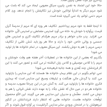
ریاکاری نیز عزّت نفس پایین است.
حالا خود این اعتماد به نفس پایین، سیکل معیوبی ایجاد می کند که باعث می
شود مریم دیگر به اندازهٔ توانایی خودش نیز تکالیفش را انجام ندهد. وِردِ کلام
مریم «نمی توانم، یاد نمی گیرم» شده است.
تا اینجا فقط به خود مریم پرداختیم. تکالیف هر روزه ای که مریم از مدرسهٔ گران
قیمت پرآوازه با خودش به خانه می آورد استرس مضاعفی بر استرس کلّی خانواده
می افزاید. پدر، مادر، خواهر و برادر مریم هرکدام تکالیف کاری و استرس های
جسمی و روانی خاص خود را دارند و حالا هر روز باید تنش ناشی از تکالیف
درسی مریم را هم به دوش بکشند. این سیکل معیوب در تمام خانواده ها باز تولید
می شود!
بگذریم که بعضی از این خانواده ها در تعطیلات آخر هفته هم، وقت خودشان و
مریم را با کلاس موسیقی و کلاس زبان انباشته تر می کنند و تصور می کنند با این
کار فرزندشان چند بُعدی و همه جانبه فرهیخته می شود!
نمی توانم بگویم در این نظام بیمار، خانواده ها هستند که این مدارس را بازتولید
می کنند یا گردش مالی هنگفت و تبلیغات وسیع این مدارس است که بیماری
فکری خانواده ها را بازتولید می کنند. به گمان من در این چرخهٔ معیوب، مدرسه و
خانواده هر دو در عین حال که نقش جلّاد را به عهده دارند نقش قربانی را هم به
دوش می کشند. معلّمان و مدیران این مدارس هم می گویند این الگو محصول
توقّعات خانواده هاست. خانواده هایی که انتظار دارند فرزندانشان در کنکور
تیزهوشان یا در امتحان ورودی سایر مدارس گرانقیمت پر آوازه قبول شوند و اگر