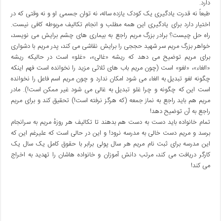
دارد.
طبعاً نه قدرت یادگیری یک کودک یازده ساله، نه توان جسمی او و نه وقتی که در
اختیار دارد برای یادگیری این همه مطلب و انجام تکالیف مربوطه کافی نیست.
راه حل چیست؟ برادر بزرگ مریم راجع به بیماری های چشم برایش می نویسد،
خواهر بزرگ مریم سر شهید حججی را برایش نقاشی می کند، پدر مریم با دشواری
برای مریم توضیح می دهد که ریشه «غالی»، «غلو» است در حالیکه ریشه
«الغاء»، «لغو» است (چون مریم باب های ثلاثی مزید را نخوانده است فهم اینکه
چگونه لغو تبدیل به الغاء می شود امکان ندارد و چون مریم اسم فاعل را نخوانده
است این که چگونه و چرا غلو تبدیل به غالی می شود غیر ممکن است!). مادر
مریم هم باید راجع به نماز جمعه (که هرگز نرفته است!) تحقیق کند و برای مریم
راجع به آن توضیح دهد!
تمام خانواده باید دست به دست هم بدهند تا تکالیف هر روزهٔ مریم به سرانجام
برسد و مریم دست خالی به مدرسه نرود! و این در حالی است که علیرغم این که
این مدرسه برای ثبت نام مریم هر سال پولی برابر با حقوق کامل یک سال یک
کارگر دریافت می کند، مرتب دانش آموزان و خانواده هاشان را تهدید به اخراج
می کند!