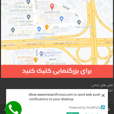
تلفن های تماس:
02188210956 – 02188619057 – 02188618073 – 02188619216
×
Allow www.hesamfiroozi.com to send web push
notifications to your desktop.
Powered by SendPulse
© سایت دکتر محمد حسن (حسام) فیروزی تحت مجوز
نسخه ۴ کرییتیو کامنز
(
CC