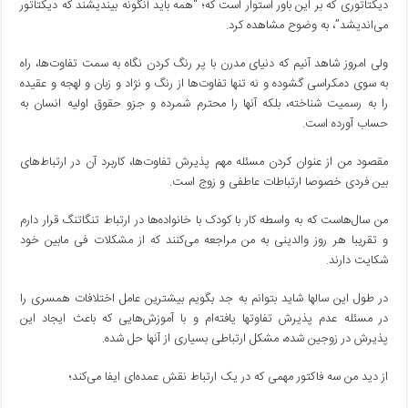
دیکتاتوری که بر این باور استوار است که؛ “همه باید آنگونه بیندیشند که دیکتاتور
می‌اندیشد”، به وضوح مشاهده کرد.
ولی امروز شاهد آنیم که دنیای مدرن با پر رنگ کردن نگاه به سمت تفاوت‌ها، راه
به سوی دمکراسی گشوده و نه تنها تفاوت‌ها از رنگ و نژاد و زبان و لهجه و عقیده
را به رسمیت شناخته، بلکه آنها را محترم شمرده و جزو حقوق اولیه انسان به
حساب آورده است.
مقصود من از عنوان کردن مسئله مهم پذیرش تفاوت‌ها، کاربرد آن در ارتباط‌های
بین فردی خصوصا ارتباطات عاطفی و زوج است.
من سال‌هاست که به واسطه کار با کودک با خانواده‌ها در ارتباط تنگاتنگ قرار دارم
و تقریبا هر روز والدینی به من مراجعه می‌کنند که از مشکلات فی مابین خود
شکایت دارند.
در طول این سالها شاید بتوانم به جد بگویم بیشترین عامل اختلافات همسری را
در مسئله عدم پذیرش تفاوتها یافته‌ام و با آموزش‌هایی که باعث ایجاد این
پذیرش در زوجین شده، مشکل ارتباطی بسیاری از آنها حل شده.
از دید من سه فاکتور مهمی که در یک ارتباط نقش عمده‌ای ایفا می‌کند؛