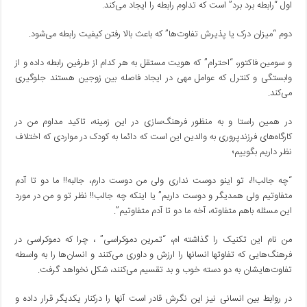
اول “رابطه برد برد” است که تداوم رابطه را ایجاد می‌کند.
دوم “میزان درک یا پذیرش تفاوت‌ها” که باعث بالا رفتن کیفیت رابطه می‌شود.
و سومین فاکتور، “احترام” که هویت مستقل به هر کدام از طرفین رابطه داده و از
وابستگی و کنترل که عوامل مهی در ایجاد فاصله بین زوجین هستند جلوگیری
می‌کند.
در همین راستا و به منظور فرهنگ‌سازی در این زمینه، تاکید مداوم من در
کارگاه‌های فرزندپروری به والدین این است که دائما به کودک در مواردی که اختلاف
نظر داریم بگوییم؛
“چه جالب!!، تو اینو دوست نداری ولی من دوست دارم، جالبه!! ما دو تا آدم
متفاوتیم ولی همدیگر و دوست داریم” یا اینکه چه جالب!! نظر تو و من در مورد
این مسئله باهم متفاوته، آخه ما دو تا آدم متفاوتیم”.
من نام این تکنیک را گذاشته ام، “تمرین دموکراسی” ، چرا که دموکراسی در
فرهنگ‌هایی که تفاوتها انسانها را ارزش و داوری می‌کنند و انسان‌ها را به واسطه
تفاوت‌هایشان به دو دسته خوب و بد تقسیم می‌کنند، شکل نخواهد گرفت.
در روابط بین انسانی نیز این نگرش قادر است آنها را درکنار یکدیگر قرار داده و