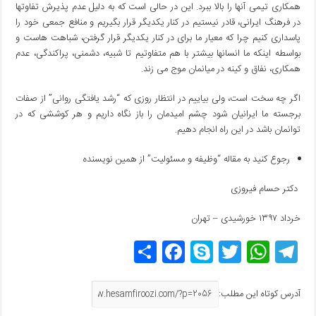
همکاری تیمی آنها را بالا ببرد. این در حالی است که به دلیل عدم پذیرش تفاوتها
در فرهنگ ایرانی، قادر نیستیم در کنار یکدیگر قرار بگیریم و منافع جمعی خود را
پاسداری کنیم چرا که معیار ما برای در کنار یکدیگر قرار گرفتن، شباهت هاست و
بواسطه اینکه ما انسانها بیشتر با هم متفاوتیم تا شبیه، دشمنی، پراکندگی، عدم
همکاری، نفاق و کینه در میانمان موج می زند.
اگر چه سخت است، ولی بیاییم در انتظار روزی که “رشد یافتگی روانی” از صفات
برجسته ما ایرانیان شود چشم امیدمان را باز نگاه داریم و هر کوششی که در
توانمان باشد در این راه انجام دهیم.
رجوع کنید به مقاله “وظیفه و مسئولیت” از همین نویسنده
دکتر حسام فیروزی
خرداد ۱۳۹۷ خورشیدی – تهران
T
W
T
S
F
اش
el
h
w
ky
a
ترا
e
at
itt
p
c
ک
آدرس کوتاه این مطلب: