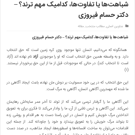
شباهت‌ها یا تفاوت‌ها، کدامیک مهم ترند؟ –
دکتر حسام فیروزی
عناوین اصلی
,
مطالب منتخب
,
مقاله
شباهت‌ها یا تفاوت‌ها، کدامیک مهم ترند؟ – دکتر حسام فیروزی
همانگونه که می‌دانیم، انسان تنها موجود روی کره زمین است که حق انتخاب
دارد. و به واسطه همین حق انتخاب است که او را موجودی
آزاد
نام نهاده اند (آزاد
است تا انتخاب کند). در حالی که موجودات قبل از ما از این حق برخوردار نیستند.
(۱)
این حق انتخاب که در پی خود مسولیت بر دوش مان نهاده، باعث ایجاد آگاهی در
ما شده که مهمترین آگاهی انسان، آگاهی به مرگ است.
این آگاهی ما را گرفتار ترسی می‌کند که از تولد تا آخر عمر سایه‌اش رهایمان
نمی‌کند. این آگاهی و ترس ناشی از آن، ما را وادار می‌کند تا فکری برای به تعویق
انداختن مرگ خویش کنیم و انسان در این راستا دست به هر اقدام و روشی زده
تا بتواند مرگ خویش را به تعویق بیندازد و خود را جاودانه کند. از جمله این
اقدامات؛ می‌توان به ساخت افسانه‌ها و اسطوره‌ها، ایجاد مذاهب، در صدد دست
یافتن به ماورا و استفاده از علم و دانش و فن آوری اشاره کرد.