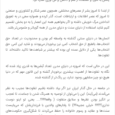
از ابتدا تا امروز بشر از عصرهای مختلفی همچون عصر شکار و کشاورزی و صنعتی
تا امروز که عصر اطلاعات و ارتباطات است، گذر کرده و همواره سعی در به تعویق
انداختن مرگ خویش داشته و اگر بخواهیم همه این اعصار را به دو بخش تقسیم
کنیم شاید استفاده از دنیای سنت و دنیای مدرن از همه گویاتر و ملموس‌تر باشد.
انسان‌ها در دنیای سنتی گذشته به واسطه کم بودن و محدودیت در تعداد
حق
انتخاب
‌ها، بالطبع از حق انتخاب کمی نیز برخوردار می‌بودند و شاید این کمی
حق
انتخاب
‌ها یکی از دلایل عمده ای بوده که بیشتر بر شباهت‌ها تاکید داشته‌اند تا
تفاوت‌ها.
این در حالی است که امروزه در دنیای مدرن تعداد آبشن‌ها به قدری زیاد شده که
نگاه به تفاوت‌ها از اهمیت بیشتری برخوردار گشته و این قانون مهم که در دنیا
هیچ دو چیز مشابهی وجود ندارد، پر رنگ‌تر از گذشته شده.
در جامعه در حال گذار ایران نیز اگر بیاد داشته باشیم تفاوت‌ها عجیب به نظر
می‌آمدند (می‌آیند). این را می‌توان از توصیه به همرنگ شدن با جماعت، تا تعجب
بر انگیز بودن نظرها و سلایق متفاوت ( واقعا!!!!!؟….. یعنی تو اینو دوست
نداری؟؟؟!!!! خیلی عجیبه!!!!) تا رفتارهای والدین با فرزندان‌شان که می‌بایست
سنت‌ها و عقاید و رسوم خانواده را حفظ می‌کردند تا شکل‌گیری حکومت‌های