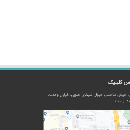
س کلینیک
، خیابان ملاصدرا، خیابان شیرازی جنوبی، خیابان وحدت،
د ۱