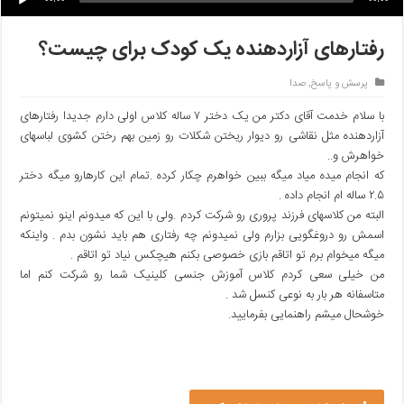
رفتارهای آزاردهنده یک کودک برای چیست؟
پرسش و پاسخ
,
صدا
با سلام خدمت آقای دکتر من یک دختر ۷ ساله کلاس اولی دارم جدیدا رفتارهای
آزاردهنده مثل نقاشی رو دیوار ریختن شکلات رو زمین بهم رختن کشوی لباسهای
خواهرش و..
که انجام میده میاد میگه ببین خواهرم چکار کرده .تمام این کارهارو میگه دختر
۲.۵ ساله ام انجام داده .
البته من کلاسهای فرزند پروری رو شرکت کردم .ولی با این که میدونم اینو نمیتونم
اسمش رو دروغگویی بزارم ولی نمیدونم چه رفتاری هم باید نشون بدم . واینکه
میگه میخوام برم تو اتاقم بازی خصوصی بکنم هیچکس نیاد تو اتاقم .
من خیلی سعی کردم کلاس آموزش جنسی کلینیک شما رو شرکت کنم اما
متاسفانه هر بار به نوعی کنسل شد .
خوشحال میشم راهنمایی بفرمایید.