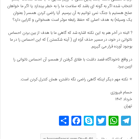
انتخاب شده اگر به گونه ای باشد که سلامت ما را به خطر بیندازد یا اگر ما خواهان
صلح هستیم با جنگ نمی توانیم به آن برسیم. آیا راضی کردن همسر ( بعنوان
یک وسیله) به هدف اصلی که حفظ رابطه موثر است همخوانی و کارایی دارد؟
? البته در آخر هم به این نکته اشاره شد که گاهی ما با هدف از بین بردن احساس
ناتوانی در خود، در مسیر حذف آبژه ای ( آینه شکستن ) که این احساس را در ما
بوجود آورده قرار می گیریم.
در واقع ناخودآگاه قصد داشت با طلاق گرفتن از همسر، آن احساس ناتوانی را
ازبین ببرد.
⭐ نکته مهم دیگر اینکه گاهی راضی نگه داشتن، همان کنترل کردن است.
حسام فیروزی
خرداد ۱۴۰۲
تهران
T
W
T
S
F
اش
el
h
w
ky
a
ترا