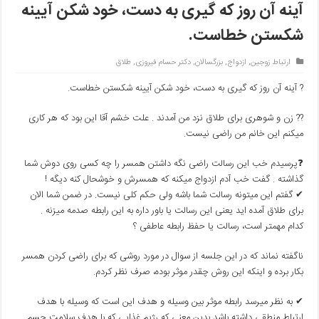
آینه آن روز که گیری به دست، خود شکن آیینه
شکستن خطاست.
ارتباط زوجین
,
ازدواج
,
بزرگسالان
,
دکتر حسام فیروزی
,
طلاق
? آینه آن روز که گیری به دست، خود شکن آیینه شکستن خطاست.
?? زن و شوهری برای طلاق نزد من آمدند . علت خشم آقا این بود که هر کاری
میکنم این خانم من راضی نیست.
❓پرسیدم خب این رسالت راضی نگه داشتن همسر را چه کسی روی دوش شما
گذاشته . گفت خب آدم ازدواج میکنه که همسرش و خوشحال کنه دیگه !
✔ گفتم این میتونه رسالت شما باشه ولی حکم کلی نیست. در ضمن شما الان
برای طلاق آمده اید یعنی این رسالت یا باور داره به این رابطه صدمه میزنه .
کدام مهمتر است، رسالت یا حفظ رابطه عاطفی ؟
ناگفته نماند که در این جلسه از سوال در مورد روشی که برای راضی کردن همسر
بکار برده و اینکه این روش چقدر موثر بوده، صرف نظر کردم.
✔ به نظر میرسد رابطه موثر بین وسیله و هدف این است که وسیله با هدف
ارتباط منطقی داشته باشد بدین معنی که رژیم غذایی که با هدف سلامت جسم