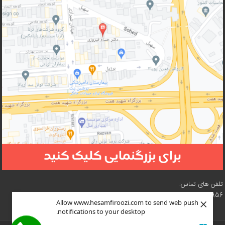
تلفن های تماس:
02188210956 – 02188619057 – 02188618073 – 02188619216
×
Allow www.hesamfiroozi.com to send web push
notifications to your desktop.